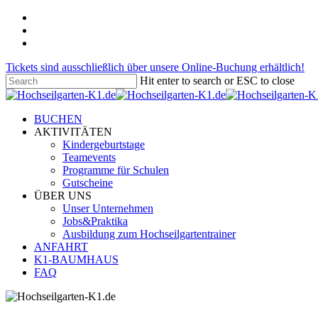
Skip
facebook
to
pinterest
main
instagram
content
Tickets sind ausschließlich über unsere Online-Buchung erhältlich!
Hit enter to search or ESC to close
Close
Search
Menu
BUCHEN
AKTIVITÄTEN
Kindergeburtstage
Teamevents
Programme für Schulen
Gutscheine
ÜBER UNS
Unser Unternehmen
Jobs&Praktika
Ausbildung zum Hochseilgartentrainer
ANFAHRT
K1-BAUMHAUS
FAQ