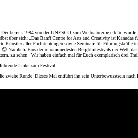
k. Der bereits 1984 von der UNESCO zum Weltnaturerbe erklärt wurde u
lbst über sich: „Das Banff Centre for Arts and Creativity ist Kanadas 
e Künstler aller Fachrichtungen sowie Seminare für Führungskräfte im k
 😉 Nämlich: Eins der renommiertesten Bergfilmfestivals der Welt, da
tern, zu sehen. Wir haben einfach mal für Euch exemplarisch drei Trail
rführende Links zum Festival
ie zweite Runde. Dieses Mal entführt ihn sein Unterbewusstsein nach