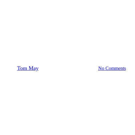
Allgemein
Kunst
Movies
Veranstaltungen
Mountain Film and Book Festival
By
Tom May
18. März 2018
März 15th, 2020
No Comments