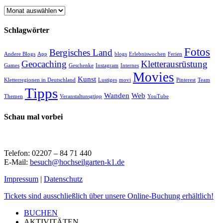
Archiv
Schlagwörter
Fotos
Bergisches Land
Andere Blogs
App
blogs
Erlebniswochen
Ferien
Geocaching
Kletterausrüstung
Games
Geschenke
Instagram
Internes
Movies
Kunst
Kletterregionen in Deutschland
Lustiges
movi
Pinterest
Team
Tipps
Wanden
Web
Themen
Veranstaltunsgtipp
YouTube
Schau mal vorbei
Telefon: 02207 – 84 71 440
E-Mail:
besuch@hochseilgarten-k1.de
Impressum
|
Datenschutz
Close
Tickets sind ausschließlich über unsere Online-Buchung erhältlich!
Menu
BUCHEN
AKTIVITÄTEN