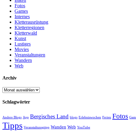
Biken
Fotos
Games
Internes
Kletterausrüstung
Kletterregionen
Kletterwald
Kunst
Lustiges
Movies
Veranstaltungen
Wandern
Web
Archiv
Archiv
Schlagwörter
Fotos
Bergisches Land
Andere Blogs
App
blogs
Erlebniswochen
Ferien
Gam
Tipps
Wanden
Web
Veranstaltunsgtipp
YouTube