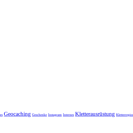
Geocaching
Kletterausrüstung
es
Geschenke
Instagram
Internes
Kletterregi