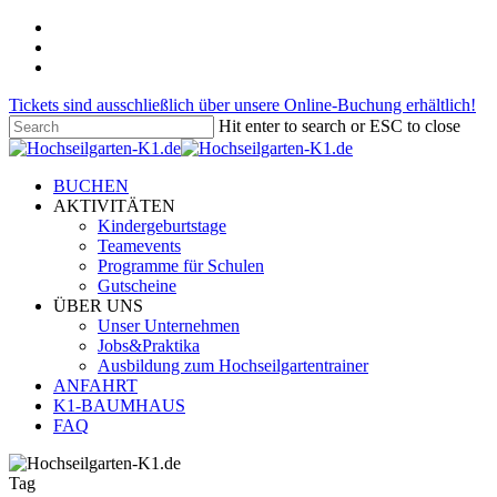
Skip
facebook
to
pinterest
main
instagram
content
Tickets sind ausschließlich über unsere Online-Buchung erhältlich!
Hit enter to search or ESC to close
Close
Search
Menu
BUCHEN
AKTIVITÄTEN
Kindergeburtstage
Teamevents
Programme für Schulen
Gutscheine
ÜBER UNS
Unser Unternehmen
Jobs&Praktika
Ausbildung zum Hochseilgartentrainer
ANFAHRT
K1-BAUMHAUS
FAQ
Tag