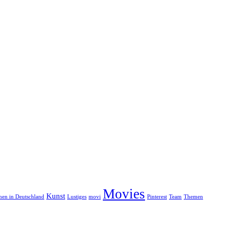
Movies
Kunst
onen in Deutschland
Lustiges
movi
Pinterest
Team
Themen