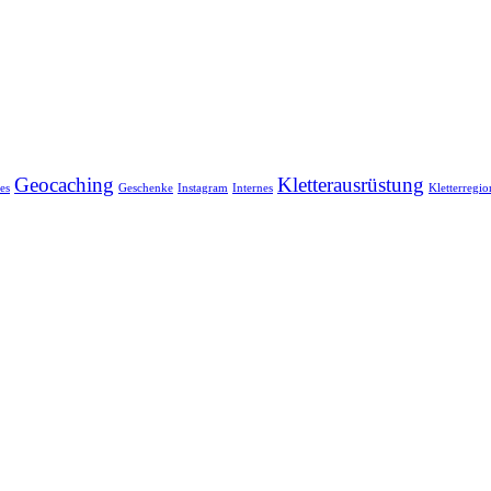
Geocaching
Kletterausrüstung
es
Geschenke
Instagram
Internes
Kletterregi