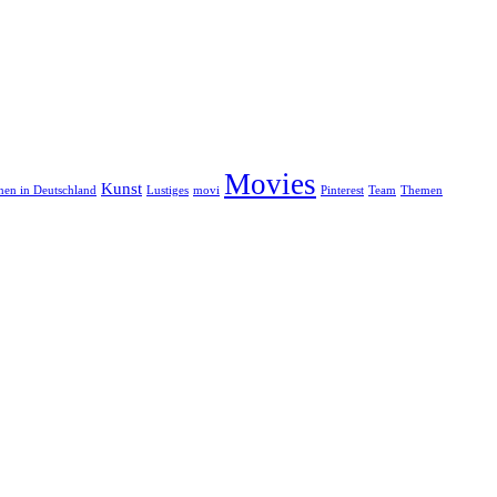
Movies
Kunst
onen in Deutschland
Lustiges
movi
Pinterest
Team
Themen