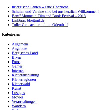
#Bergische Fakten – Eine Übersicht.
Schulen und Vereine sind bei uns herzlich Willkommen!
Banff Mountain Film and Book Festival – 2018
Linktipp: blogtrail.de
Toller Geocache rund um Odenthal!
Kategorien
Allgemein
Angebote
Bergisches Land
Biken
Fotos
Games
Internes
Kletterausrüstung
Kletterregionen
Kletterwald
Kunst
Lustiges
Movies
Veranstaltungen
Wandern