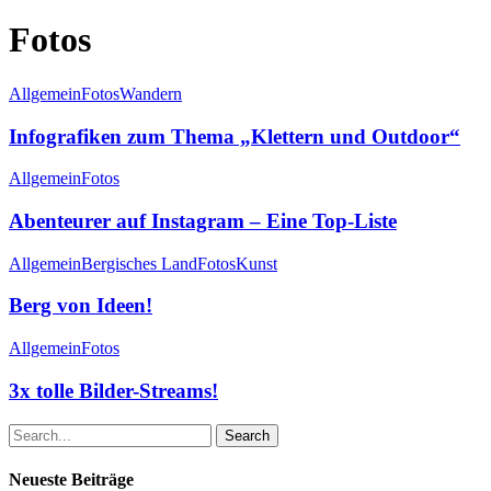
Fotos
Allgemein
Fotos
Wandern
Infografiken zum Thema „Klettern und Outdoor“
Allgemein
Fotos
Abenteurer auf Instagram – Eine Top-Liste
Allgemein
Bergisches Land
Fotos
Kunst
Berg von Ideen!
Allgemein
Fotos
3x tolle Bilder-Streams!
Search
Neueste Beiträge