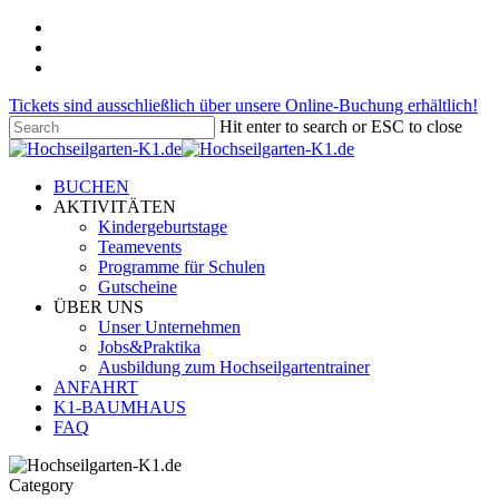
Skip
facebook
to
pinterest
main
instagram
content
Tickets sind ausschließlich über unsere Online-Buchung erhältlich!
Hit enter to search or ESC to close
Close
Search
Menu
BUCHEN
AKTIVITÄTEN
Kindergeburtstage
Teamevents
Programme für Schulen
Gutscheine
ÜBER UNS
Unser Unternehmen
Jobs&Praktika
Ausbildung zum Hochseilgartentrainer
ANFAHRT
K1-BAUMHAUS
FAQ
Category