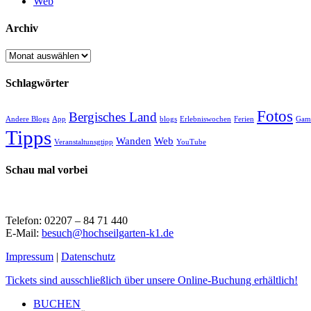
Web
Archiv
Archiv
Schlagwörter
Fotos
Bergisches Land
Andere Blogs
App
blogs
Erlebniswochen
Ferien
Gam
Tipps
Wanden
Web
Veranstaltunsgtipp
YouTube
Schau mal vorbei
Telefon: 02207 – 84 71 440
E-Mail:
besuch@hochseilgarten-k1.de
Impressum
|
Datenschutz
Close
Tickets sind ausschließlich über unsere Online-Buchung erhältlich!
Menu
BUCHEN