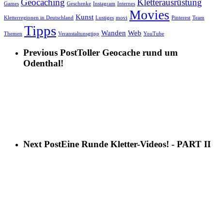
Geocaching
Kletterausrüstung
Games
Geschenke
Instagram
Internes
Movies
Kunst
Kletterregionen in Deutschland
Lustiges
movi
Pinterest
Team
Tipps
Wanden
Web
Themen
Veranstaltunsgtipp
YouTube
Previous Post
Toller Geocache rund um
Odenthal!
Next Post
Eine Runde Kletter-Videos! - PART II