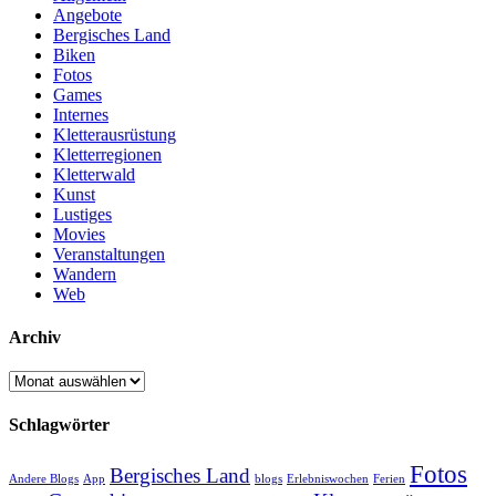
Angebote
Bergisches Land
Biken
Fotos
Games
Internes
Kletterausrüstung
Kletterregionen
Kletterwald
Kunst
Lustiges
Movies
Veranstaltungen
Wandern
Web
Archiv
Archiv
Schlagwörter
Fotos
Bergisches Land
Andere Blogs
App
blogs
Erlebniswochen
Ferien