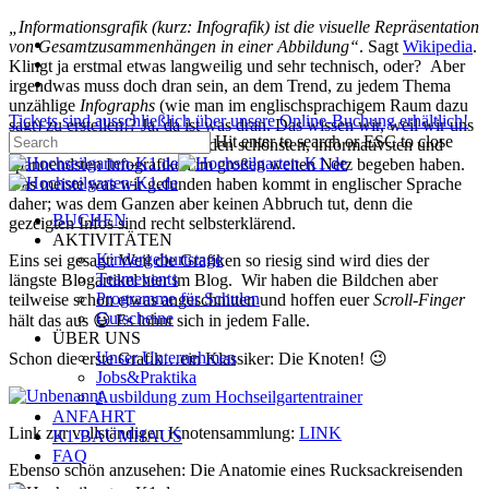
Skip
„Informationsgrafik (kurz: Infografik) ist die visuelle Repräsentation
facebook
to
von Gesamtzusammenhängen in einer Abbildung“
. Sagt
Wikipedia
.
pinterest
main
Klingt ja erstmal etwas langweilig und sehr technisch, oder? Aber
instagram
content
irgendwas muss doch dran sein, an dem Trend, zu jedem Thema
unzählige
Infographs
(wie man im englischsprachigem Raum dazu
Tickets sind ausschließlich über unsere Online-Buchung erhältlich!
sagt) zu erstellen!? Ja, da ist was dran. Das wissen wir, weil wir uns
Hit enter to search or ESC to close
für Euch auf die Suche nach den schönsten, informativsten und
Close
spannendsten Infografiken im großen weiten Netz begeben haben.
Search
Das meiste was wir gefunden haben kommt in englischer Sprache
daher; was dem Ganzen aber keinen Abbruch tut, denn die
Menu
BUCHEN
gezeigten Infos sind recht selbsterklärend.
AKTIVITÄTEN
Kindergeburtstage
Eins sei gesagt: Weil die Grafiken so riesig sind wird dies der
Teamevents
längste Blogartikel hier im Blog. Wir haben die Bildchen aber
Programme für Schulen
teilweise schon etwas angeschnitten und hoffen euer
Scroll-Finger
Gutscheine
hält das aus 😃 Es lohnt sich in jedem Falle.
ÜBER UNS
Unser Unternehmen
Schon die erste Grafik…ein Klassiker: Die Knoten! 😉
Jobs&Praktika
Ausbildung zum Hochseilgartentrainer
ANFAHRT
Link zur vollständigen Knotensammlung:
LINK
K1-BAUMHAUS
FAQ
Ebenso schön anzusehen: Die Anatomie eines Rucksackreisenden