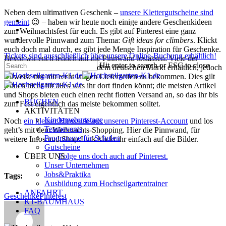
Skip
Neben dem ultimativen Geschenk –
unsere Klettergutscheine sind
facebook
to
gemeint
😉 – haben wir heute noch einige andere Geschenkideen
pinterest
main
zum Weihnachtsfest für euch. Es gibt auf Pinterest eine ganz
instagram
content
wundervolle Pinnwand zum Thema:
Gift ideas for climbers
. Klickt
euch doch mal durch, es gibt jede Menge Inspiration für Geschenke.
Tickets sind ausschließlich über unsere Online-Buchung erhältlich!
Bevor wir euch jedoch auf die Pinnwand loslassen: Viele der
Hit enter to search or ESC to close
Produkte sind zwar auch auf dem deutschen Markt erhältlich, jedoch
Close
teilweise nur mit recht langen Lieferzeiten zu bekommen. Dies gilt
Search
jedoch nicht für alles was ihr dort finden könnt; die meisten Artikel
und Shops bieten euch einen recht flotten Versand an, so das ihr bis
Menu
BUCHEN
zum Fest eigentlich das meiste bekommen solltet.
AKTIVITÄTEN
Kindergeburtstage
Noch
ein kleiner Hinweise aus unseren Pinterest-Account
und los
Teamevents
geht’s mit dem Weihnachts-Shopping. Hier die Pinnwand, für
Programme für Schulen
weitere Infos und Shop-Link klickt ihr einfach auf die Bilder.
Gutscheine
ÜBER UNS
Folge uns doch auch auf Pinterest.
Unser Unternehmen
Jobs&Praktika
Tags:
Ausbildung zum Hochseilgartentrainer
ANFAHRT
Geschenke
Pinterest
K1-BAUMHAUS
FAQ