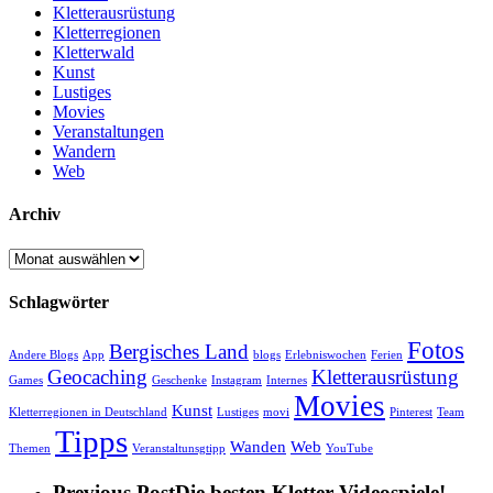
Kletterausrüstung
Kletterregionen
Kletterwald
Kunst
Lustiges
Movies
Veranstaltungen
Wandern
Web
Archiv
Archiv
Schlagwörter
Fotos
Bergisches Land
Andere Blogs
App
blogs
Erlebniswochen
Ferien
Geocaching
Kletterausrüstung
Games
Geschenke
Instagram
Internes
Movies
Kunst
Kletterregionen in Deutschland
Lustiges
movi
Pinterest
Team
Tipps
Wanden
Web
Themen
Veranstaltunsgtipp
YouTube
Previous Post
Die besten Kletter-Videospiele!